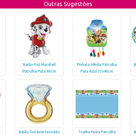
Outras Sugestões
a
Balão Foil Marshall
Pinhata Média Patrulha
B
Patrulha Pata 86cm
Pata Azul 33x46cm
s
Balão Foil Anel Noivado
Toalha Festa Patrulha
B