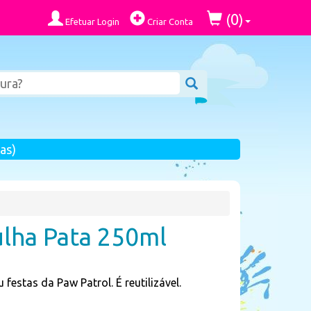
0
(
)
Efetuar Login
Criar Conta
as)
ulha Pata 250ml
festas da Paw Patrol. É reutilizável.