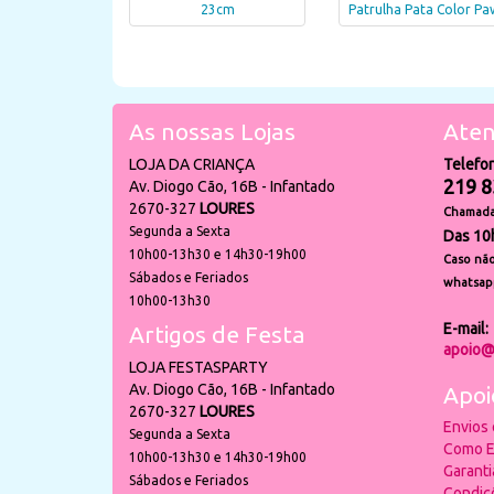
23cm
Patrulha Pata Color Pa
As nossas Lojas
Aten
LOJA DA CRIANÇA
Telefo
219 8
Av. Diogo Cão, 16B - Infantado
2670-327
LOURES
Chamada 
Segunda a Sexta
Das 10
10h00-13h30 e 14h30-19h00
Caso não
Sábados e Feriados
whatsap
10h00-13h30
E-mail:
Artigos de Festa
apoio@
LOJA FESTASPARTY
Av. Diogo Cão, 16B - Infantado
Apoi
2670-327
LOURES
Envios
Segunda a Sexta
Como E
10h00-13h30 e 14h30-19h00
Garant
Sábados e Feriados
Condiç