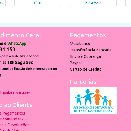
ws
94cm
Pata Azul
dimento Geral
Pagamentos
ne e
WhatsApp
Multibanco
31 150
Transferência Bancária
Envio à Cobrança
para a rede fixa nacional
h às 18h Seg a Sex
Paypal
 consiga ligação deixe mensagem no
Cartão de Crédito
p
Parcerias
lojadacrianca.net
o ao Cliente
 e Pagamentos
ncomendar ?
ias e Devoluções
ões de Venda