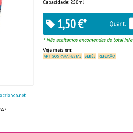
Capacidade: 250ml
1,50 €*
Quant.:
* Não aceitamos encomendas de total infer
Veja mais em:
ARTIGOS PARA FESTAS
BEBÉS
REFEIÇÃO
crianca.net
RA?