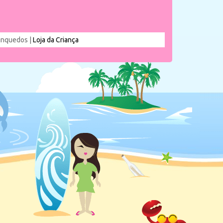
rinquedos |
Loja da Criança