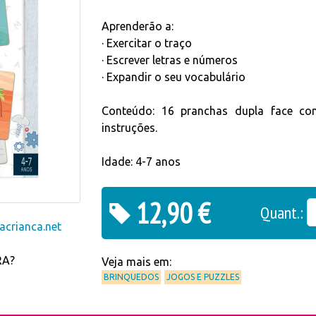
Aprenderão a:
· Exercitar o traço
· Escrever letras e números
· Expandir o seu vocabulário
Conteúdo: 16 pranchas dupla face com
instruções.
Idade: 4-7 anos
12,90 €
Quant.:
crianca.net
RA?
Veja mais em:
BRINQUEDOS
JOGOS E PUZZLES