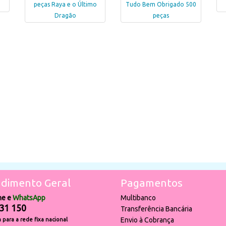
peças Raya e o Último
Tudo Bem Obrigado 500
Dragão
peças
dimento Geral
Pagamentos
ne e
WhatsApp
Multibanco
31 150
Transferência Bancária
Envio à Cobrança
para a rede fixa nacional