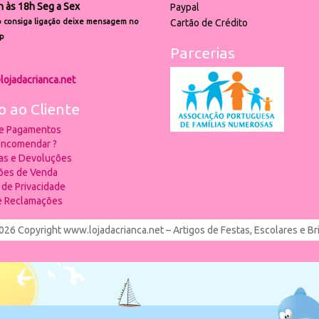
h às 18h Seg a Sex
Paypal
 consiga ligação deixe mensagem no
Cartão de Crédito
p
Parcerias
lojadacrianca.net
o ao Cliente
 e Pagamentos
ncomendar ?
ias e Devoluções
ões de Venda
a de Privacidade
de Reclamações
026 Copyright www.lojadacrianca.net – Artigos de Festas, Escolares e B