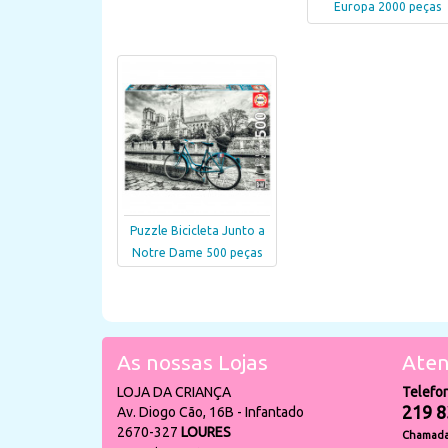
Europa 2000 peças
Puzzle Bicicleta Junto a
Notre Dame 500 peças
As nossas Lojas
Aten
LOJA DA CRIANÇA
Telefo
219 8
Av. Diogo Cão, 16B - Infantado
2670-327
LOURES
Chamada 