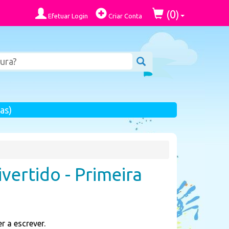
0
(
)
Efetuar Login
Criar Conta
as)
vertido - Primeira
r a escrever.