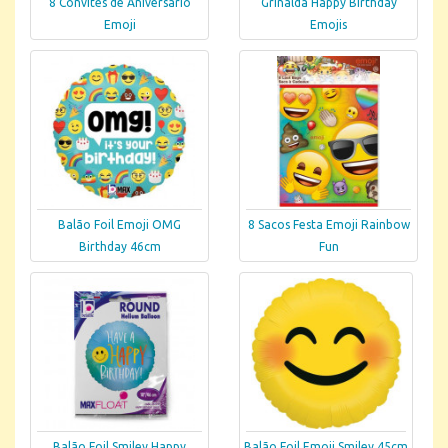
8 Convites de Aniversario
Grinalda Happy Birthday
Emoji
Emojis
Balão Foil Emoji OMG
8 Sacos Festa Emoji Rainbow
Birthday 46cm
Fun
Balão Foil Smiley Happy
Balão Foil Emoji Smiley 45cm