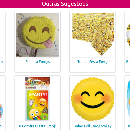
Outras Sugestões
io
Pinhata Emojis
Toalha Festa Emoji
Ba
ji
8 Convites Festa Emoji
Balão Foil Emoji Smiley
B