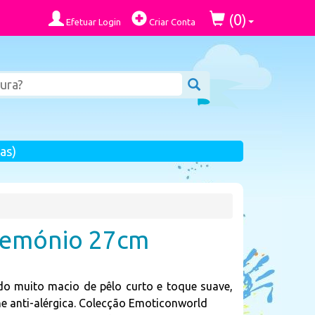
0
(
)
Efetuar Login
Criar Conta
as)
Demónio 27cm
o muito macio de pêlo curto e toque suave,
ne anti-alérgica. Colecção Emoticonworld