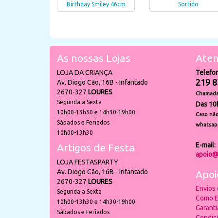
Birthday Smiley 46cm
Sortido
As nossas Lojas
Aten
LOJA DA CRIANÇA
Telefo
219 8
Av. Diogo Cão, 16B - Infantado
2670-327
LOURES
Chamada 
Segunda a Sexta
Das 10
10h00-13h30 e 14h30-19h00
Caso não
Sábados e Feriados
whatsap
10h00-13h30
E-mail:
Artigos de Festa
apoio@
LOJA FESTASPARTY
Av. Diogo Cão, 16B - Infantado
Apoi
2670-327
LOURES
Envios
Segunda a Sexta
Como E
10h00-13h30 e 14h30-19h00
Garant
Sábados e Feriados
Condiç