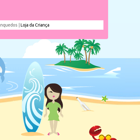
rinquedos |
Loja da Criança