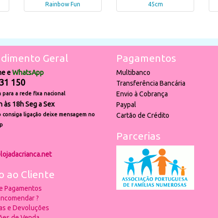
Rainbow Fun
45cm
dimento Geral
Pagamentos
ne e
WhatsApp
Multibanco
31 150
Transferência Bancária
Envio à Cobrança
para a rede fixa nacional
h às 18h Seg a Sex
Paypal
 consiga ligação deixe mensagem no
Cartão de Crédito
p
Parcerias
lojadacrianca.net
o ao Cliente
 e Pagamentos
ncomendar ?
ias e Devoluções
ões de Venda