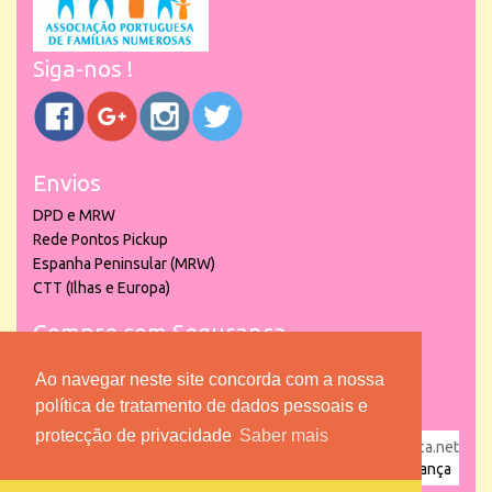
Siga-nos !
Envios
DPD e MRW
Rede Pontos Pickup
Espanha Peninsular (MRW)
CTT (Ilhas e Europa)
Compre com Segurança
Ao navegar neste site concorda com a nossa
política de tratamento de dados pessoais e
protecção de privacidade
Saber mais
powered by
puber!a
| © 2026 Copyright www.lojadacrianca.net
– Artigos de Festas, Escolares e Brinquedos |
Loja da Criança