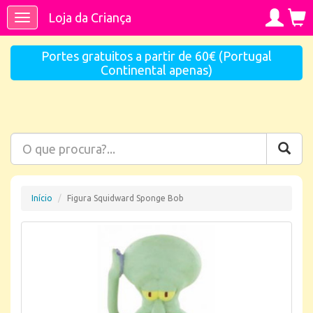
Loja da Criança
Toggle
navigation
Portes gratuitos a partir de 60€ (Portugal
Continental apenas)
Início
Figura Squidward Sponge Bob