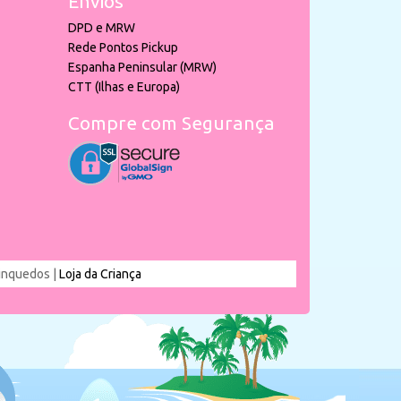
Envios
DPD e MRW
Rede Pontos Pickup
Espanha Peninsular (MRW)
CTT (Ilhas e Europa)
Compre com Segurança
rinquedos |
Loja da Criança