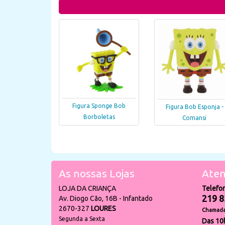
Figura Sponge Bob
Figura Bob Esponja -
Borboletas
Comansi
As nossas Lojas
Aten
LOJA DA CRIANÇA
Telefo
219 8
Av. Diogo Cão, 16B - Infantado
2670-327
LOURES
Chamada 
Segunda a Sexta
Das 10