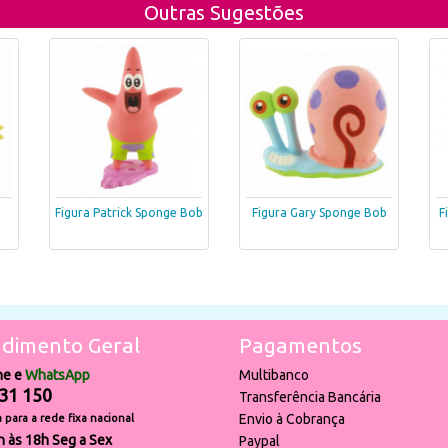
Outras Sugestões
Figura Patrick Sponge Bob
Figura Gary Sponge Bob
F
dimento Geral
Pagamentos
ne e
WhatsApp
Multibanco
31 150
Transferência Bancária
Envio à Cobrança
para a rede fixa nacional
h às 18h Seg a Sex
Paypal