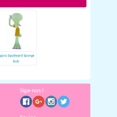
igura Squidward Sponge
Bob
Siga-nos !