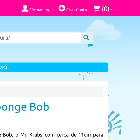
0
(
)
Efetuar Login
Criar Conta
as)
Sponge Bob
e Bob, o Mr. Krabs com cerca de 11cm para