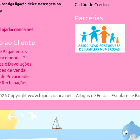
 consiga ligação deixe mensagem no
Cartão de Crédito
p
Parcerias
lojadacrianca.net
o ao Cliente
 e Pagamentos
ncomendar ?
ias e Devoluções
ões de Venda
a de Privacidade
de Reclamações
026 Copyright www.lojadacrianca.net – Artigos de Festas, Escolares e B