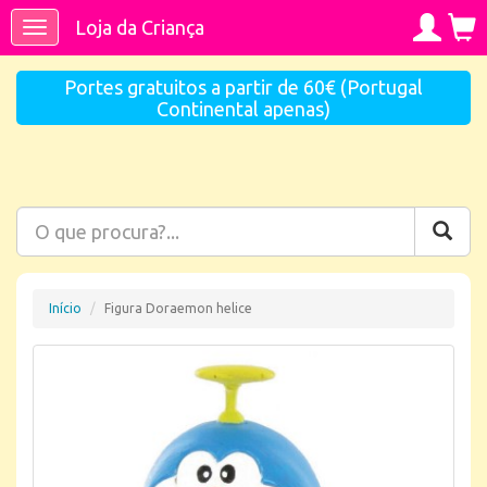
Loja da Criança
Toggle
navigation
Portes gratuitos a partir de 60€ (Portugal
Continental apenas)
Início
Figura Doraemon helice