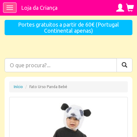
Loja da Criança
Toggle
navigation
Portes gratuitos a partir de 60€ (Portugal
Continental apenas)
Início
Fato Urso Panda Bebé