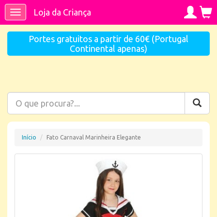
Loja da Criança
Toggle
navigation
Portes gratuitos a partir de 60€ (Portugal
Continental apenas)
Início
Fato Carnaval Marinheira Elegante