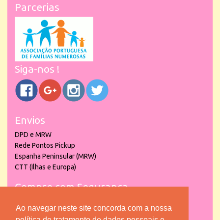
Parcerias
Siga-nos !
Envios
DPD e MRW
Rede Pontos Pickup
Espanha Peninsular (MRW)
CTT (Ilhas e Europa)
Compre com Segurança
Ao navegar neste site concorda com a nossa
política de tratamento de dados pessoais e