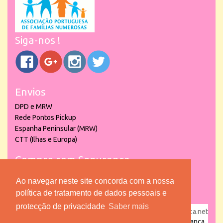
Siga-nos !
Envios
DPD e MRW
Rede Pontos Pickup
Espanha Peninsular (MRW)
CTT (Ilhas e Europa)
Compre com Segurança
Ao navegar neste site concorda com a nossa
política de tratamento de dados pessoais e
protecção de privacidade
Saber mais
powered by
puber!a
| © 2026 Copyright www.lojadacrianca.net
– Artigos de Festas, Escolares e Brinquedos |
Loja da Criança