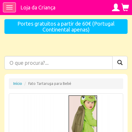
Loja da Criança
Toggle
navigation
Portes gratuitos a partir de 60€ (Portugal
Continental apenas)
Início
Fato Tartaruga para Bebé