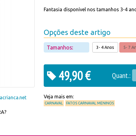
Fantasia disponível nos tamanhos 3-4 ano
Opções deste artigo
Tamanhos:
3- 4 Anos
5- 7 A
49,90 €
Quant.:
Veja mais em:
crianca.net
CARNAVAL
FATOS CARNAVAL MENINOS
RA?