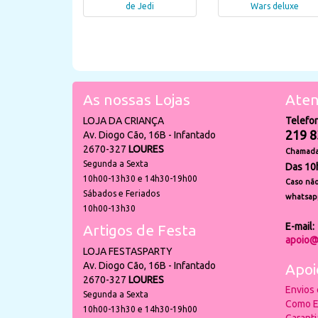
de Jedi
Wars deluxe
As nossas Lojas
Aten
LOJA DA CRIANÇA
Telefo
219 8
Av. Diogo Cão, 16B - Infantado
2670-327
LOURES
Chamada 
Segunda a Sexta
Das 10
10h00-13h30 e 14h30-19h00
Caso não
Sábados e Feriados
whatsap
10h00-13h30
E-mail:
Artigos de Festa
apoio@
LOJA FESTASPARTY
Av. Diogo Cão, 16B - Infantado
Apoi
2670-327
LOURES
Envios
Segunda a Sexta
Como E
10h00-13h30 e 14h30-19h00