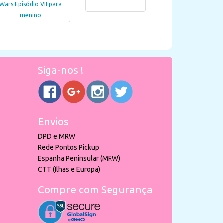
Wars Episódio VII para
menino
Siga-nos !
Envios
DPD e MRW
Rede Pontos Pickup
Espanha Peninsular (MRW)
CTT (Ilhas e Europa)
Compre com Segurança