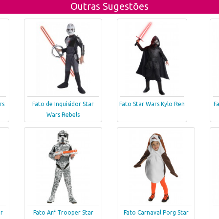
Outras Sugestões
rs
Fato de Inquisidor Star
Fato Star Wars Kylo Ren
F
Wars Rebels
r
Fato Arf Trooper Star
Fato Carnaval Porg Star