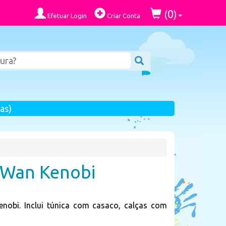
0
(
)
Efetuar Login
Criar Conta
as)
i Wan Kenobi
nobi. Inclui túnica com casaco, calças com