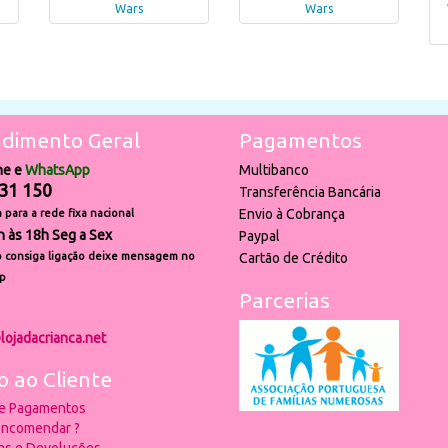
Wars
Wars
dimento Geral
Pagamentos
ne e
WhatsApp
Multibanco
31 150
Transferência Bancária
Envio à Cobrança
para a rede fixa nacional
h às 18h Seg a Sex
Paypal
 consiga ligação deixe mensagem no
Cartão de Crédito
p
Parcerias
lojadacrianca.net
o ao Cliente
 e Pagamentos
ncomendar ?