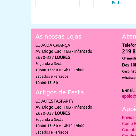
Potter
As nossas Lojas
Aten
LOJA DA CRIANÇA
Telefo
219 8
Av. Diogo Cão, 16B - Infantado
2670-327
LOURES
Chamada 
Segunda a Sexta
Das 10
10h00-13h30 e 14h30-19h00
Caso não
Sábados e Feriados
whatsap
10h00-13h30
E-mail:
Artigos de Festa
apoio@
LOJA FESTASPARTY
Av. Diogo Cão, 16B - Infantado
Apoi
2670-327
LOURES
Envios
Segunda a Sexta
Como E
10h00-13h30 e 14h30-19h00
Garant
Sábados e Feriados
Condiç