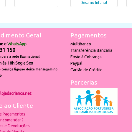
Sésamo Infantil
dimento Geral
Pagamentos
ne e
WhatsApp
Multibanco
31 150
Transferência Bancária
Envio à Cobrança
para a rede fixa nacional
h às 18h Seg a Sex
Paypal
 consiga ligação deixe mensagem no
Cartão de Crédito
p
Parcerias
lojadacrianca.net
o ao Cliente
 e Pagamentos
ncomendar ?
ias e Devoluções
ões de Venda