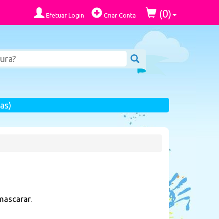
0
(
)
Efetuar Login
Criar Conta
as)
mascarar.