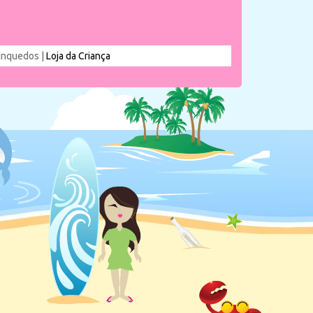
rinquedos |
Loja da Criança