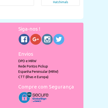
Hatchimals
Siga-nos !
Envios
DPD e MRW
Rede Pontos Pickup
Espanha Peninsular (MRW)
CTT (Ilhas e Europa)
Compre com Segurança