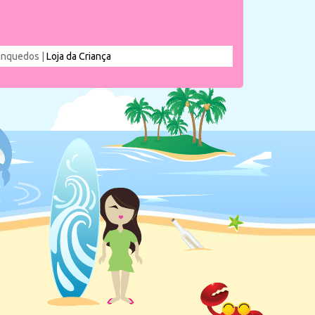
rinquedos |
Loja da Criança