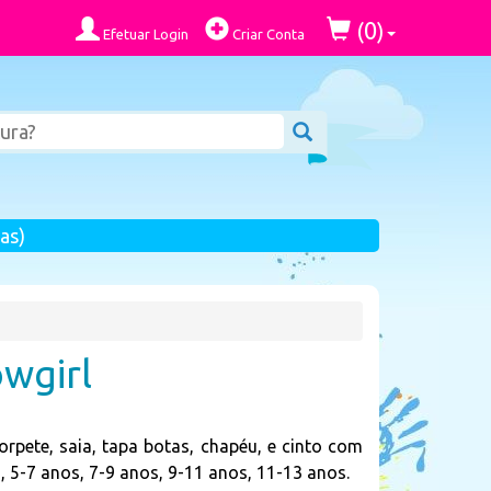
0
(
)
Efetuar Login
Criar Conta
as)
owgirl
corpete, saia, tapa botas, chapéu, e cinto com
, 5-7 anos, 7-9 anos, 9-11 anos, 11-13 anos.