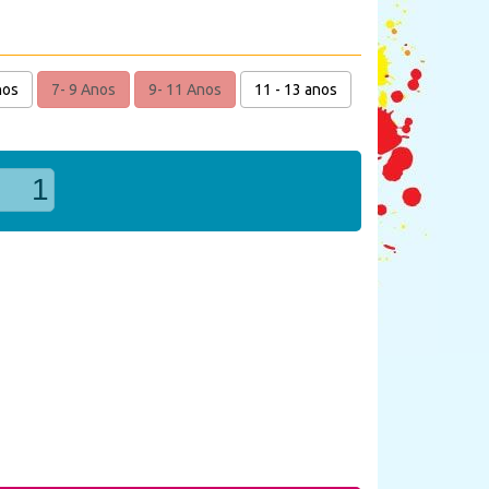
nos
7- 9 Anos
9- 11 Anos
11 - 13 anos