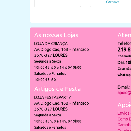
Carnaval
As nossas Lojas
Aten
LOJA DA CRIANÇA
Telefo
219 8
Av. Diogo Cão, 16B - Infantado
2670-327
LOURES
Chamada 
Segunda a Sexta
Das 10
10h00-13h30 e 14h30-19h00
Caso não
Sábados e Feriados
whatsap
10h00-13h30
E-mail:
Artigos de Festa
apoio@
LOJA FESTASPARTY
Av. Diogo Cão, 16B - Infantado
Apoi
2670-327
LOURES
Envios
Segunda a Sexta
Como E
10h00-13h30 e 14h30-19h00
Garant
Sábados e Feriados
Condiç