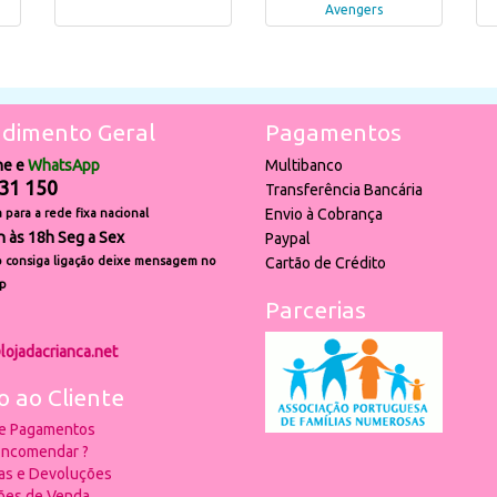
Avengers
dimento Geral
Pagamentos
ne e
WhatsApp
Multibanco
31 150
Transferência Bancária
Envio à Cobrança
para a rede fixa nacional
h às 18h Seg a Sex
Paypal
 consiga ligação deixe mensagem no
Cartão de Crédito
p
Parcerias
lojadacrianca.net
o ao Cliente
 e Pagamentos
ncomendar ?
ias e Devoluções
ões de Venda