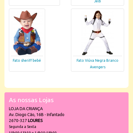
Jedi
Fato sheriff bebé
Fato Viúva Negra Branco
Avengers
As nossas Lojas
LOJA DA CRIANÇA
Av. Diogo Cão, 16B - Infantado
2670-327
LOURES
Segunda a Sexta
10h00-13h30 e 14h30-19h00