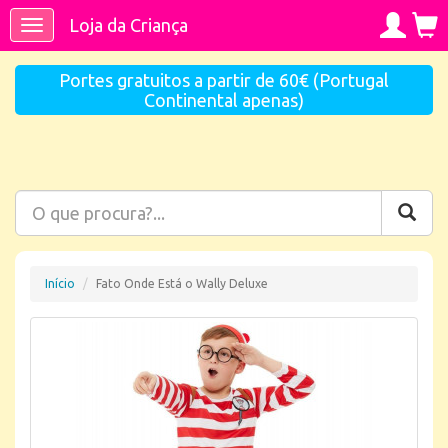
Loja da Criança
Toggle
navigation
Portes gratuitos a partir de 60€ (Portugal
Continental apenas)
Início
Fato Onde Está o Wally Deluxe