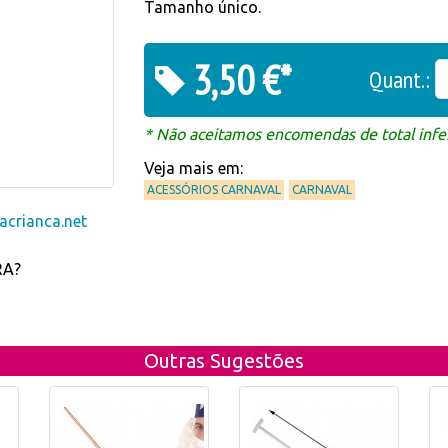
Tamanho único.
3,50 €*
Quant.:
* Não aceitamos encomendas de total infer
Veja mais em:
ACESSÓRIOS CARNAVAL
CARNAVAL
crianca.net
RA?
Outras Sugestões