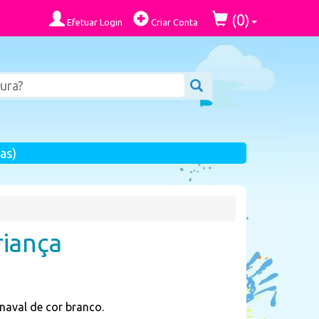
0
(
)
Efetuar Login
Criar Conta
as)
riança
rnaval de cor branco.