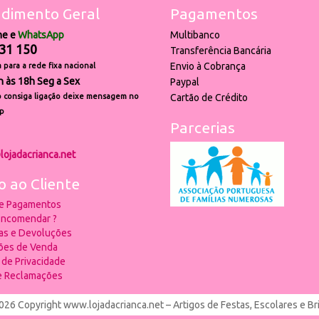
dimento Geral
Pagamentos
ne e
WhatsApp
Multibanco
31 150
Transferência Bancária
Envio à Cobrança
para a rede fixa nacional
h às 18h Seg a Sex
Paypal
 consiga ligação deixe mensagem no
Cartão de Crédito
p
Parcerias
lojadacrianca.net
o ao Cliente
 e Pagamentos
ncomendar ?
ias e Devoluções
ões de Venda
a de Privacidade
de Reclamações
026 Copyright www.lojadacrianca.net – Artigos de Festas, Escolares e B