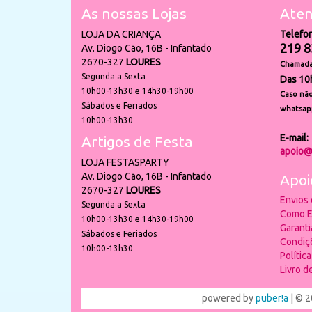
As nossas Lojas
Aten
LOJA DA CRIANÇA
Telefo
219 8
Av. Diogo Cão, 16B - Infantado
2670-327
LOURES
Chamada 
Segunda a Sexta
Das 10
10h00-13h30 e 14h30-19h00
Caso não
Sábados e Feriados
whatsap
10h00-13h30
E-mail:
Artigos de Festa
apoio@
LOJA FESTASPARTY
Av. Diogo Cão, 16B - Infantado
Apoi
2670-327
LOURES
Envios
Segunda a Sexta
Como E
10h00-13h30 e 14h30-19h00
Garant
Sábados e Feriados
Condiç
10h00-13h30
Polític
Livro 
powered by
puber!a
| © 2