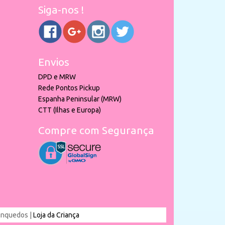
Siga-nos !
Envios
DPD e MRW
Rede Pontos Pickup
Espanha Peninsular (MRW)
CTT (Ilhas e Europa)
Compre com Segurança
rinquedos |
Loja da Criança