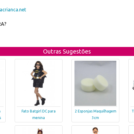
crianca.net
RA?
Outras Sugestões
n
Fato Batgirl DC para
2 Esponjas Maquilhagem
T
s
menina
3cm