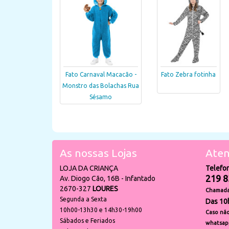
Fato Carnaval Macacão -
Fato Zebra fotinha
Monstro das Bolachas Rua
Sésamo
As nossas Lojas
Aten
LOJA DA CRIANÇA
Telefo
219 8
Av. Diogo Cão, 16B - Infantado
2670-327
LOURES
Chamada 
Segunda a Sexta
Das 10
10h00-13h30 e 14h30-19h00
Caso não
Sábados e Feriados
whatsap