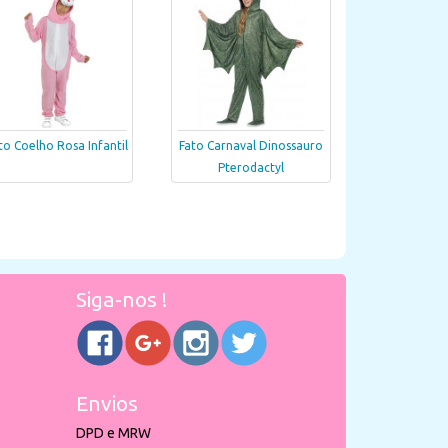
to Coelho Rosa Infantil
Fato Carnaval Dinossauro
Pterodactyl
Siga-nos !
Envios
DPD e MRW