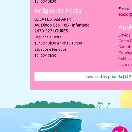
10h00-13h30
E-mail:
Artigos de Festa
apoio@
LOJA FESTASPARTY
Av. Diogo Cão, 16B - Infantado
Apoi
2670-327
LOURES
Envios
Segunda a Sexta
Como E
10h00-13h30 e 14h30-19h00
Garant
Sábados e Feriados
Condiç
10h00-13h30
Polític
Livro 
powered by
puber!a
| © 2