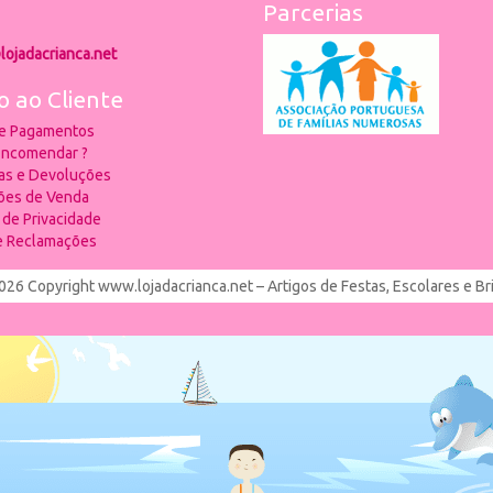
Parcerias
lojadacrianca.net
o ao Cliente
 e Pagamentos
ncomendar ?
ias e Devoluções
ões de Venda
a de Privacidade
de Reclamações
026 Copyright www.lojadacrianca.net – Artigos de Festas, Escolares e B