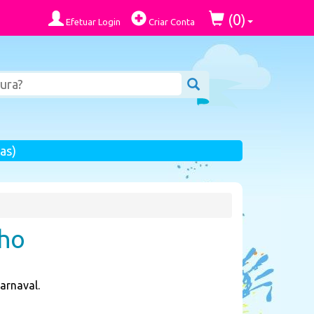
0
(
)
Efetuar Login
Criar Conta
as)
nho
arnaval.