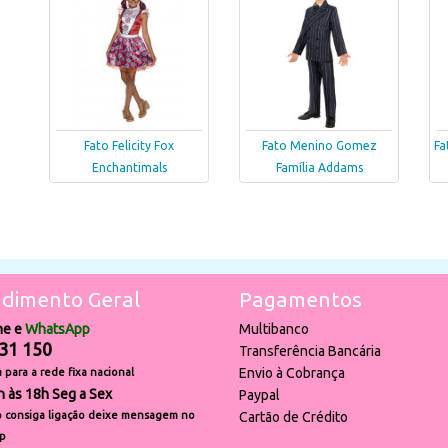
Fato Felicity Fox
Fato Menino Gomez
Fa
Enchantimals
Família Addams
dimento Geral
Pagamentos
ne e
WhatsApp
Multibanco
31 150
Transferência Bancária
Envio à Cobrança
para a rede fixa nacional
h às 18h Seg a Sex
Paypal
 consiga ligação deixe mensagem no
Cartão de Crédito
p