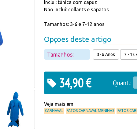
Inclui: túnica com capuz
Não inclui: collants e sapatos
Tamanhos: 3-6 e 7-12 anos
Opções deste artigo
Tamanhos:
3- 6 Anos
7 - 12
34,90 €
Quant.:
Veja mais em:
CARNAVAL
FATOS CARNAVAL MENINAS
FATOS CA