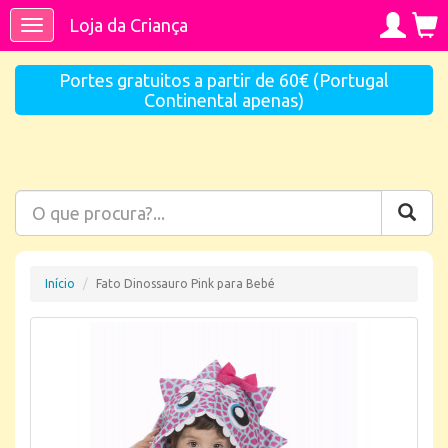
Loja da Criança
Toggle
navigation
Portes gratuitos a partir de 60€ (Portugal
Continental apenas)
Início
Fato Dinossauro Pink para Bebé