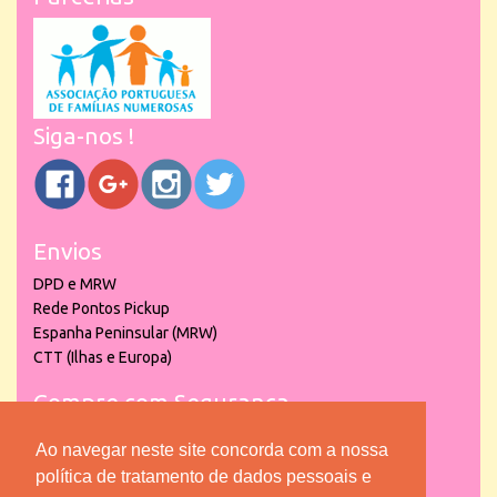
Siga-nos !
Envios
DPD e MRW
Rede Pontos Pickup
Espanha Peninsular (MRW)
CTT (Ilhas e Europa)
Compre com Segurança
Ao navegar neste site concorda com a nossa
política de tratamento de dados pessoais e