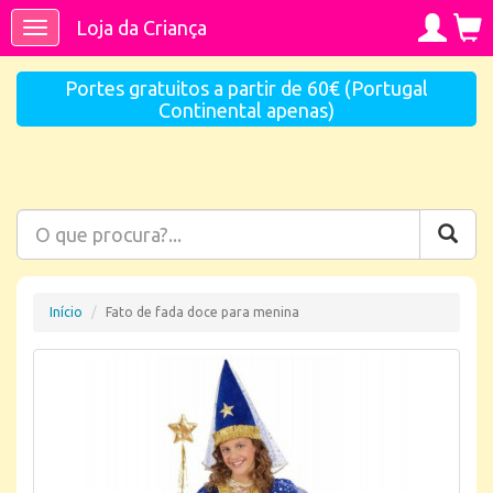
Loja da Criança
Toggle
navigation
Portes gratuitos a partir de 60€ (Portugal
Continental apenas)
Início
Fato de fada doce para menina