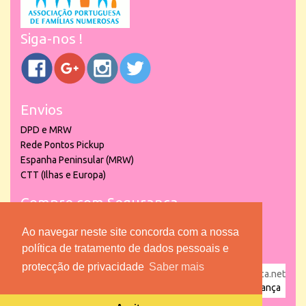
Siga-nos !
Envios
DPD e MRW
Rede Pontos Pickup
Espanha Peninsular (MRW)
CTT (Ilhas e Europa)
Compre com Segurança
Ao navegar neste site concorda com a nossa
política de tratamento de dados pessoais e
protecção de privacidade
Saber mais
powered by
puber!a
| © 2026 Copyright www.lojadacrianca.net
– Artigos de Festas, Escolares e Brinquedos |
Loja da Criança