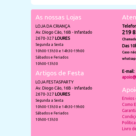
As nossas Lojas
Aten
LOJA DA CRIANÇA
Telefo
219 8
Av. Diogo Cão, 16B - Infantado
2670-327
LOURES
Chamada 
Segunda a Sexta
Das 10
10h00-13h30 e 14h30-19h00
Caso não
Sábados e Feriados
whatsap
10h00-13h30
E-mail:
Artigos de Festa
apoio@
LOJA FESTASPARTY
Av. Diogo Cão, 16B - Infantado
Apoi
2670-327
LOURES
Envios
Segunda a Sexta
Como E
10h00-13h30 e 14h30-19h00
Garant
Sábados e Feriados
Condiç
10h00-13h30
Polític
Livro 