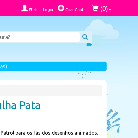
0
(
)
Efetuar Login
Criar Conta
as)
ulha Pata
 Patrol para os fãs dos desenhos animados.