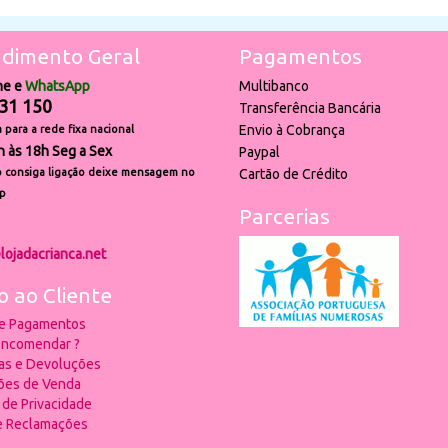
dimento Geral
Pagamentos
ne e
WhatsApp
Multibanco
31 150
Transferência Bancária
Envio à Cobrança
para a rede fixa nacional
h às 18h Seg a Sex
Paypal
 consiga ligação deixe mensagem no
Cartão de Crédito
p
Parcerias
lojadacrianca.net
o ao Cliente
 e Pagamentos
ncomendar ?
ias e Devoluções
ões de Venda
a de Privacidade
de Reclamações