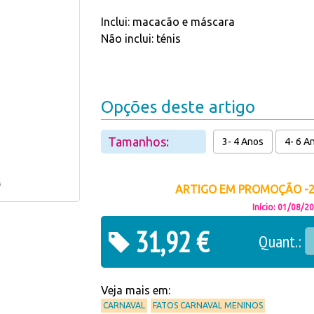
Inclui: macacão e máscara
Não inclui: ténis
Opções deste artigo
Tamanhos:
3- 4 Anos
4- 6 A
ARTIGO EM PROMOÇÃO -20
Início: 01/08/2
31,92 €
Quant.:
Veja mais em:
CARNAVAL
FATOS CARNAVAL MENINOS