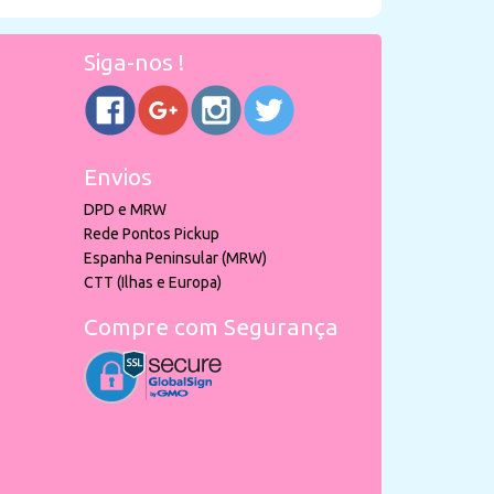
Siga-nos !
Envios
DPD e MRW
Rede Pontos Pickup
Espanha Peninsular (MRW)
CTT (Ilhas e Europa)
Compre com Segurança