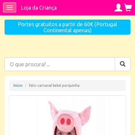
Loja da Criança
Toggle
navigation
Portes gratuitos a partir de 60€ (Portugal
Continental apenas)
Início
Fato carnaval bebé porquinha