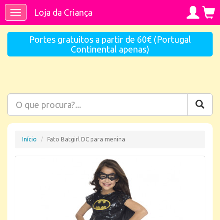
Loja da Criança
Toggle
navigation
Portes gratuitos a partir de 60€ (Portugal
Continental apenas)
Início
Fato Batgirl DC para menina