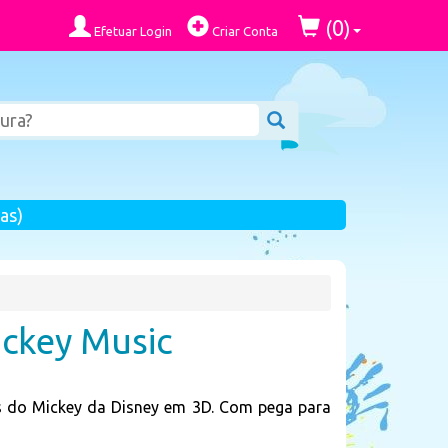
0
(
)
Efetuar Login
Criar Conta
as)
ickey Music
s do Mickey da Disney em 3D. Com pega para