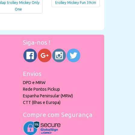
dap trolley Mickey Only
trolley Mickey Fun 39cm
One
Siga-nos !
Envios
DPD e MRW
Rede Pontos Pickup
Espanha Peninsular (MRW)
CTT (Ilhas e Europa)
Compre com Segurança