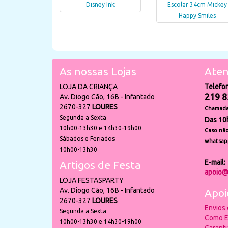
Disney Ink
Escolar 34cm Mickey
Happy Smiles
As nossas Lojas
Aten
LOJA DA CRIANÇA
Telefo
219 8
Av. Diogo Cão, 16B - Infantado
2670-327
LOURES
Chamada 
Segunda a Sexta
Das 10
10h00-13h30 e 14h30-19h00
Caso não
Sábados e Feriados
whatsap
10h00-13h30
E-mail:
Artigos de Festa
apoio@
LOJA FESTASPARTY
Av. Diogo Cão, 16B - Infantado
Apoi
2670-327
LOURES
Envios
Segunda a Sexta
Como E
10h00-13h30 e 14h30-19h00