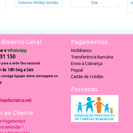
Colorino Mickey Sortido
Dye
a
dimento Geral
Pagamentos
ne e
WhatsApp
Multibanco
31 150
Transferência Bancária
Envio à Cobrança
para a rede fixa nacional
h às 18h Seg a Sex
Paypal
 consiga ligação deixe mensagem no
Cartão de Crédito
p
Parcerias
lojadacrianca.net
o ao Cliente
 e Pagamentos
ncomendar ?