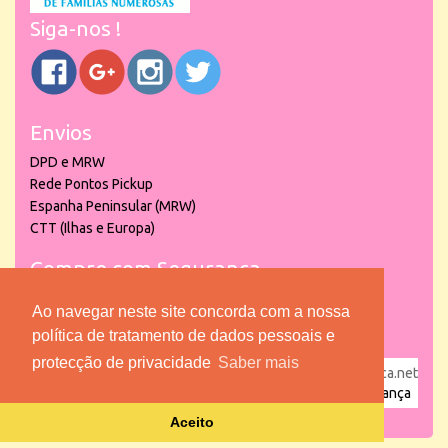
Siga-nos !
Envios
DPD e MRW
Rede Pontos Pickup
Espanha Peninsular (MRW)
CTT (Ilhas e Europa)
Compre com Segurança
Ao navegar neste site concorda com a nossa
política de tratamento de dados pessoais e
protecção de privacidade
Saber mais
powered by
puber!a
| © 2026 Copyright www.lojadacrianca.net
– Artigos de Festas, Escolares e Brinquedos |
Loja da Criança
Aceito