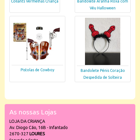
Collants Vermelhas Criança
Bandolete Aranha Roxa com
Véu Halloween
Pistolas de Cowboy
Bandolete Pénis Coração
Despedida de Solteira
As nossas Lojas
LOJA DA CRIANÇA
Av. Diogo Cão, 16B - Infantado
2670-327
LOURES