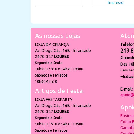
Impresso
As nossas Lojas
Aten
LOJA DA CRIANÇA
Telefo
219 8
Av. Diogo Cão, 16B - Infantado
2670-327
LOURES
Chamada 
Segunda a Sexta
Das 10
10h00-13h30 e 14h30-19h00
Caso não
Sábados e Feriados
whatsap
10h00-13h30
E-mail:
Artigos de Festa
apoio@
LOJA FESTASPARTY
Av. Diogo Cão, 16B - Infantado
Apoi
2670-327
LOURES
Envios
Segunda a Sexta
Como E
10h00-13h30 e 14h30-19h00
Garant
Sábados e Feriados
Condiç