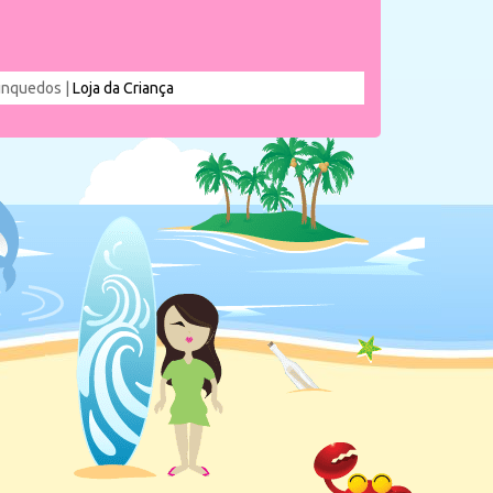
rinquedos |
Loja da Criança