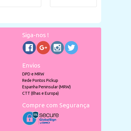
Siga-nos !
Envios
DPD e MRW
Rede Pontos Pickup
Espanha Peninsular (MRW)
CTT (Ilhas e Europa)
Compre com Segurança