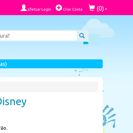
0
(
)
Efetuar Login
Criar Conta
as)
Disney
rão.