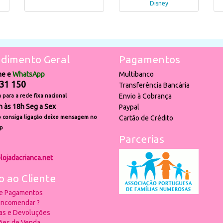
Disney
dimento Geral
Pagamentos
ne e
WhatsApp
Multibanco
31 150
Transferência Bancária
Envio à Cobrança
para a rede fixa nacional
h às 18h Seg a Sex
Paypal
 consiga ligação deixe mensagem no
Cartão de Crédito
p
Parcerias
lojadacrianca.net
o ao Cliente
 e Pagamentos
ncomendar ?
ias e Devoluções
ões de Venda