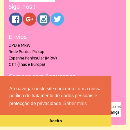
Siga-nos !
Envios
DPD e MRW
Rede Pontos Pickup
Espanha Peninsular (MRW)
CTT (Ilhas e Europa)
Compre com Segurança
Ao navegar neste site concorda com a nossa
política de tratamento de dados pessoais e
protecção de privacidade
Saber mais
powered by
puber!a
| © 2026 Copyright www.lojadacrianca.net
– Artigos de Festas, Escolares e Brinquedos |
Loja da Criança
Aceito