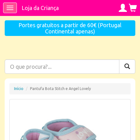
Loja da Criança
Toggle
navigation
Portes gratuitos a partir de 60€ (Portugal
Continental apenas)
Início
Pantufa Bota Stitch e Angel Lovely