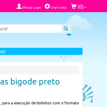
0
(
)
Efetuar Login
Criar Conta
as)
as bigode preto
, para a execução de bolinhos com o formato