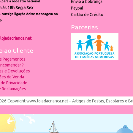
Envio à Cobrança
para a rede fixa nacional
h às 18h Seg a Sex
Paypal
 consiga ligação deixe mensagem no
Cartão de Crédito
p
Parcerias
lojadacrianca.net
o ao Cliente
 e Pagamentos
ncomendar ?
ias e Devoluções
ões de Venda
a de Privacidade
de Reclamações
026 Copyright www.lojadacrianca.net – Artigos de Festas, Escolares e B