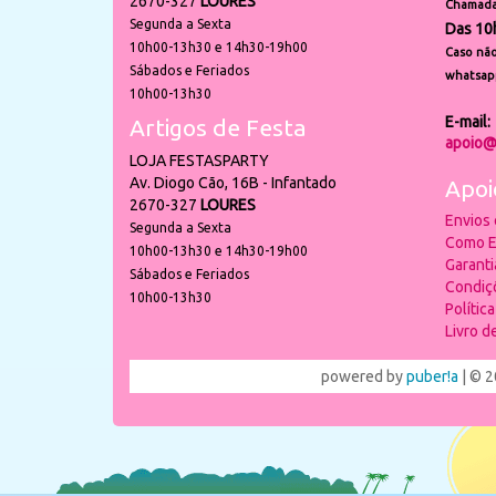
2670-327
LOURES
Chamada 
Segunda a Sexta
Das 10
10h00-13h30 e 14h30-19h00
Caso não
Sábados e Feriados
whatsap
10h00-13h30
E-mail:
Artigos de Festa
apoio@
LOJA FESTASPARTY
Av. Diogo Cão, 16B - Infantado
Apoi
2670-327
LOURES
Envios
Segunda a Sexta
Como E
10h00-13h30 e 14h30-19h00
Garant
Sábados e Feriados
Condiç
10h00-13h30
Polític
Livro 
powered by
puber!a
| © 2