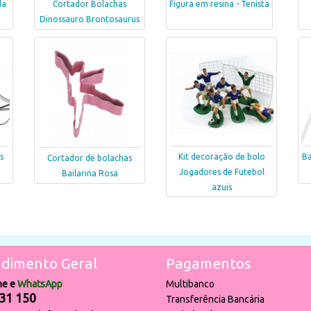
da
Cortador Bolachas
Figura em resina - Tenista
Dinossauro Brontosaurus
s
Kit decoração de bolo
Ba
Cortador de bolachas
Jogadores de Futebol
Bailarina Rosa
azuis
dimento Geral
Pagamentos
ne e
WhatsApp
Multibanco
31 150
Transferência Bancária