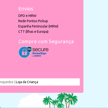
Envios
DPD e MRW
Rede Pontos Pickup
Espanha Peninsular (MRW)
CTT (Ilhas e Europa)
Compre com Segurança
rinquedos |
Loja da Criança