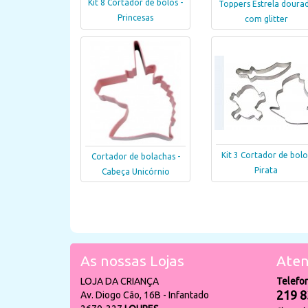
Kit 8 Cortador de bolos -
Toppers Estrela doura
Princesas
com glitter
Kit 3 Cortador de bolo
Cortador de bolachas -
Pirata
Cabeça Unicórnio
As nossas Lojas
Aten
LOJA DA CRIANÇA
Telefo
219 8
Av. Diogo Cão, 16B - Infantado