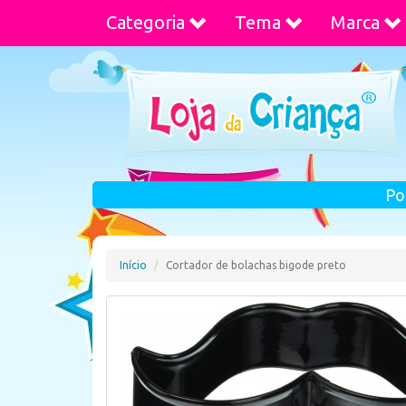
Categoria
Tema
Marca
Po
Início
Cortador de bolachas bigode preto