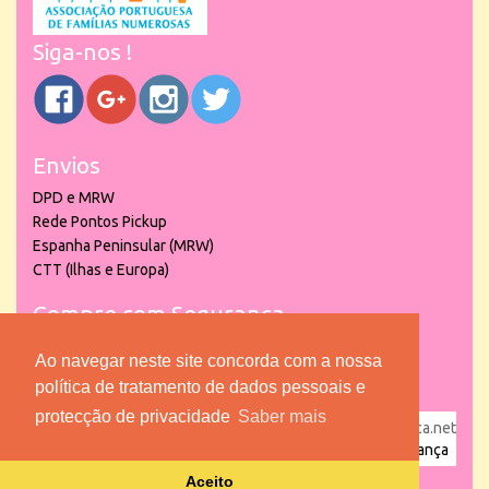
Siga-nos !
Envios
DPD e MRW
Rede Pontos Pickup
Espanha Peninsular (MRW)
CTT (Ilhas e Europa)
Compre com Segurança
Ao navegar neste site concorda com a nossa
política de tratamento de dados pessoais e
protecção de privacidade
Saber mais
powered by
puber!a
| © 2026 Copyright www.lojadacrianca.net
– Artigos de Festas, Escolares e Brinquedos |
Loja da Criança
Aceito