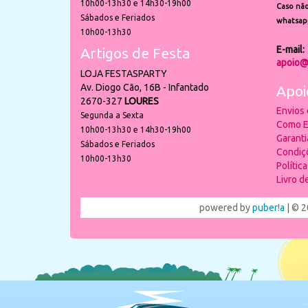
10h00-13h30 e 14h30-19h00
Caso não
Sábados e Feriados
whatsap
10h00-13h30
E-mail:
Artigos de Festa
apoio@
LOJA FESTASPARTY
Av. Diogo Cão, 16B - Infantado
Apoi
2670-327
LOURES
Envios
Segunda a Sexta
Como E
10h00-13h30 e 14h30-19h00
Garant
Sábados e Feriados
Condiç
10h00-13h30
Polític
Livro 
powered by
puber!a
| © 2