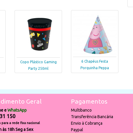
6 Chapéus Festa
Copo Plástico Gaming
Porquinha Peppa
Party 250ml
dimento Geral
Pagamentos
ne e
WhatsApp
Multibanco
31 150
Transferência Bancária
Envio à Cobrança
para a rede fixa nacional
h às 18h Seg a Sex
Paypal