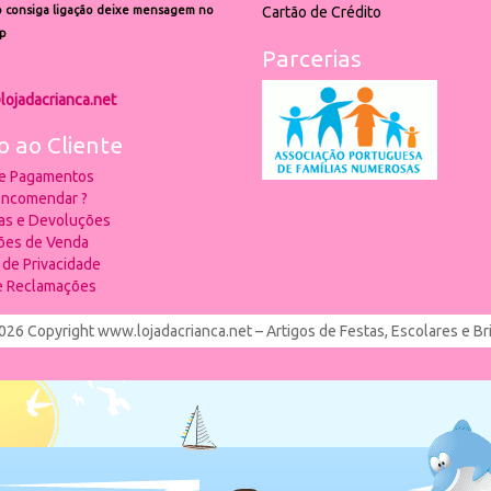
 consiga ligação deixe mensagem no
Cartão de Crédito
p
Parcerias
lojadacrianca.net
o ao Cliente
 e Pagamentos
ncomendar ?
ias e Devoluções
ões de Venda
a de Privacidade
de Reclamações
026 Copyright www.lojadacrianca.net – Artigos de Festas, Escolares e B