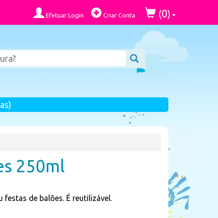
0
(
)
Efetuar Login
Criar Conta
as)
es 250ml
festas de balões. É reutilizável.