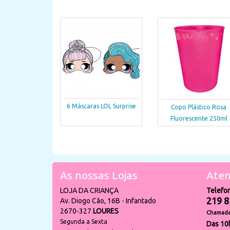
6 Máscaras LOL Surprise
Copo Plástico Rosa
Fluorescente 250ml
As nossas Lojas
Aten
LOJA DA CRIANÇA
Telefo
219 8
Av. Diogo Cão, 16B - Infantado
2670-327
LOURES
Chamada 
Segunda a Sexta
Das 10