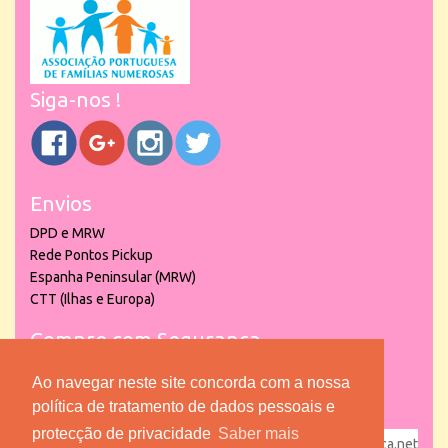
Siga-nos !
Envios
DPD e MRW
Rede Pontos Pickup
Espanha Peninsular (MRW)
CTT (Ilhas e Europa)
Compre com Segurança
Ao navegar neste site concorda com a nossa
política de tratamento de dados pessoais e
protecção de privacidade
Saber mais
powered by
puber!a
| © 2026 Copyright www.lojadacrianca.net