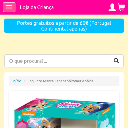
Loja da Criança
Toggle
navigation
Portes gratuitos a partir de 60€ (Portugal
Continental apenas)
Início
Conjunto Manta Caneca Shimmer e Shine