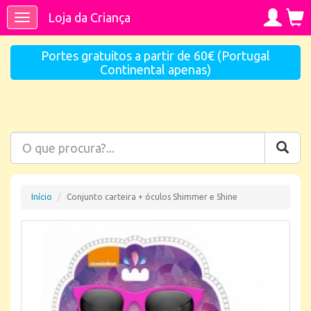
Loja da Criança
Toggle
navigation
Portes gratuitos a partir de 60€ (Portugal
Continental apenas)
Início
Conjunto carteira + óculos Shimmer e Shine