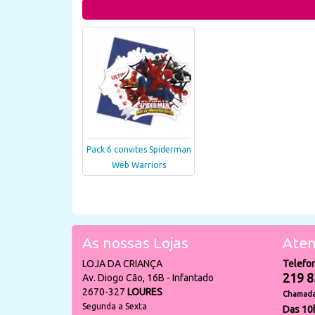
Pack 6 convites Spiderman
Web Warriors
As nossas Lojas
Aten
LOJA DA CRIANÇA
Telefo
219 8
Av. Diogo Cão, 16B - Infantado
2670-327
LOURES
Chamada 
Segunda a Sexta
Das 10