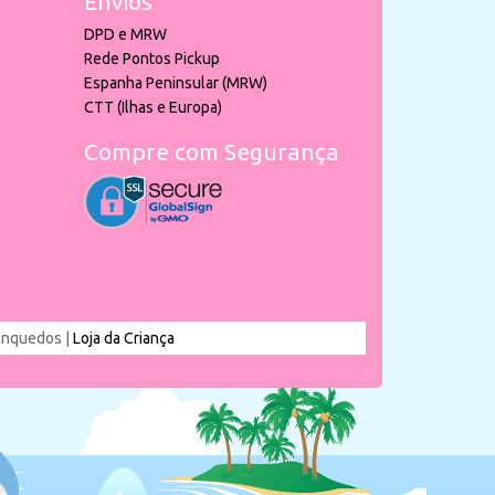
Envios
DPD e MRW
Rede Pontos Pickup
Espanha Peninsular (MRW)
CTT (Ilhas e Europa)
Compre com Segurança
rinquedos |
Loja da Criança