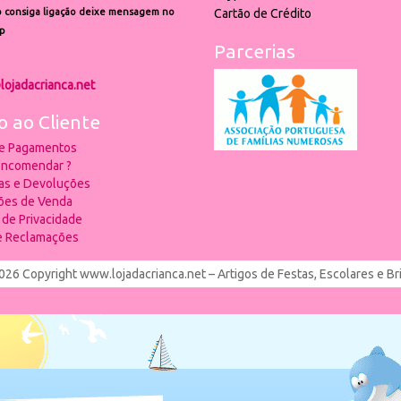
 consiga ligação deixe mensagem no
Cartão de Crédito
p
Parcerias
lojadacrianca.net
o ao Cliente
 e Pagamentos
ncomendar ?
ias e Devoluções
ões de Venda
a de Privacidade
de Reclamações
026 Copyright www.lojadacrianca.net – Artigos de Festas, Escolares e B