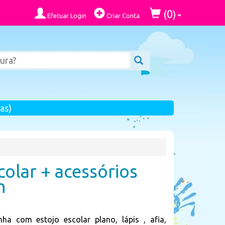
0
(
)
Efetuar Login
Criar Conta
as)
colar + acessórios
n
a com estojo escolar plano, lápis , afia,