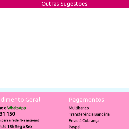
Outras Sugestões
dimento Geral
Pagamentos
ne e
WhatsApp
Multibanco
31 150
Transferência Bancária
Envio à Cobrança
para a rede fixa nacional
h às 18h Seg a Sex
Paypal