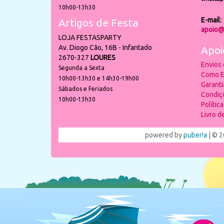
10h00-13h30
E-mail:
Artigos de Festa
apoio@
LOJA FESTASPARTY
Av. Diogo Cão, 16B - Infantado
Apoi
2670-327
LOURES
Envios
Segunda a Sexta
Como E
10h00-13h30 e 14h30-19h00
Garant
Sábados e Feriados
Condiç
10h00-13h30
Polític
Livro 
powered by
puber!a
| © 2