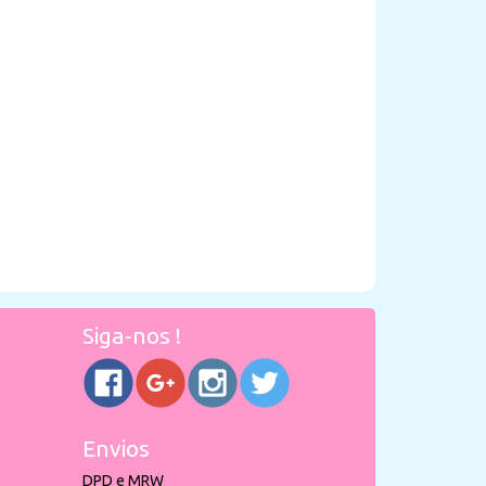
Siga-nos !
Envios
DPD e MRW