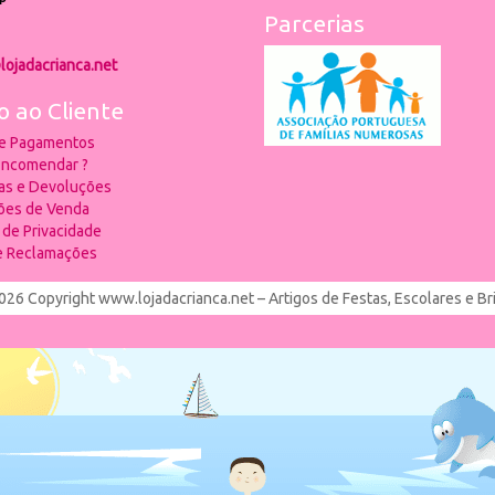
Parcerias
lojadacrianca.net
o ao Cliente
 e Pagamentos
ncomendar ?
ias e Devoluções
ões de Venda
a de Privacidade
de Reclamações
026 Copyright www.lojadacrianca.net – Artigos de Festas, Escolares e B