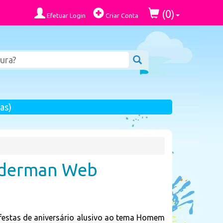
0
(
)
Efetuar Login
Criar Conta
as)
piderman Web
 festas de aniversário alusivo ao tema Homem