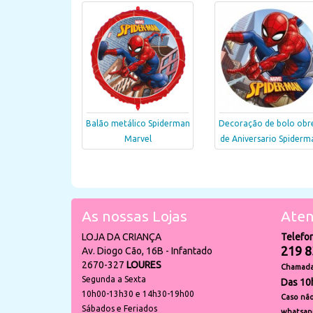
Balão metálico Spiderman
Decoração de bolo obr
Marvel
de Aniversario Spiderm
As nossas Lojas
Aten
LOJA DA CRIANÇA
Telefo
219 8
Av. Diogo Cão, 16B - Infantado
2670-327
LOURES
Chamada 
Segunda a Sexta
Das 10
10h00-13h30 e 14h30-19h00
Caso não
Sábados e Feriados
whatsap