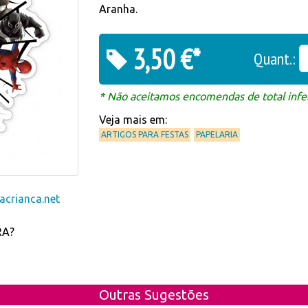
Aranha.
3,50 €*
Quant.:
* Não aceitamos encomendas de total infer
Veja mais em:
ARTIGOS PARA FESTAS
PAPELARIA
crianca.net
RA?
Outras Sugestões