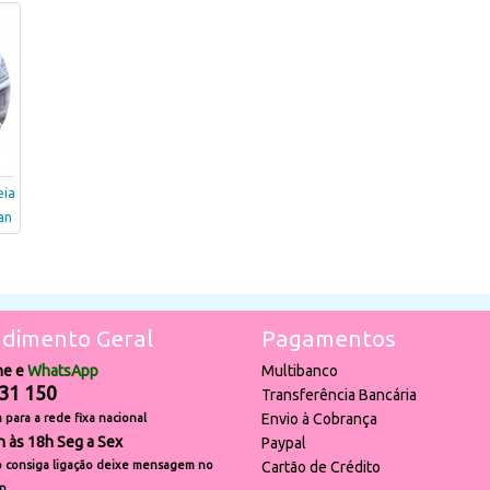
eia
an
dimento Geral
Pagamentos
ne e
WhatsApp
Multibanco
31 150
Transferência Bancária
Envio à Cobrança
para a rede fixa nacional
h às 18h Seg a Sex
Paypal
 consiga ligação deixe mensagem no
Cartão de Crédito
p