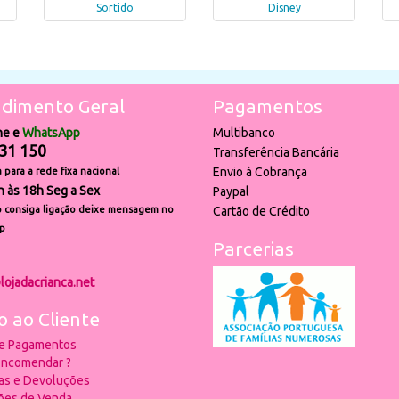
Sortido
Disney
dimento Geral
Pagamentos
ne e
WhatsApp
Multibanco
31 150
Transferência Bancária
Envio à Cobrança
para a rede fixa nacional
h às 18h Seg a Sex
Paypal
 consiga ligação deixe mensagem no
Cartão de Crédito
p
Parcerias
lojadacrianca.net
o ao Cliente
 e Pagamentos
ncomendar ?
ias e Devoluções
ões de Venda