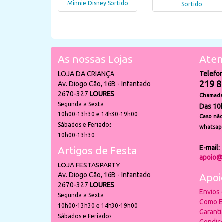
Minnie Disney Sortido
Sortido
As nossas Lojas
Aten
LOJA DA CRIANÇA
Telefo
219 8
Av. Diogo Cão, 16B - Infantado
2670-327
LOURES
Chamada 
Segunda a Sexta
Das 10
10h00-13h30 e 14h30-19h00
Caso não
Sábados e Feriados
whatsap
10h00-13h30
E-mail:
Artigos de Festa
apoio@
LOJA FESTASPARTY
Av. Diogo Cão, 16B - Infantado
Apoi
2670-327
LOURES
Envios
Segunda a Sexta
Como E
10h00-13h30 e 14h30-19h00
Garant
Sábados e Feriados
Condiç