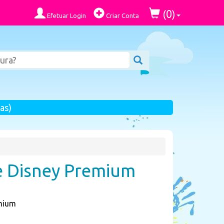
0
(
)
Efetuar Login
Criar Conta
as)
e Disney Premium
mium