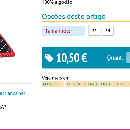
100% algodão.
Opções deste artigo
Tamanhos:
52
54
10,50 €
Quant.:
Veja mais em:
ACESSÓRIOS
ACESSÓRIOS PRAIA
PRAIA E EXTERIO
crianca.net
RA?