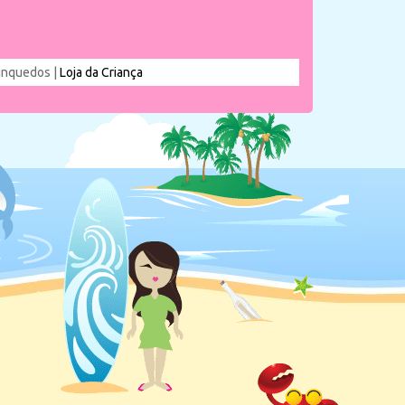
rinquedos |
Loja da Criança