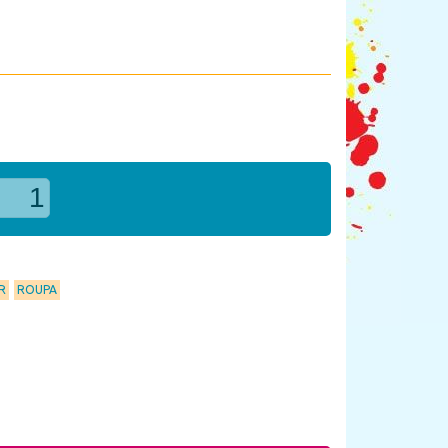
R
ROUPA