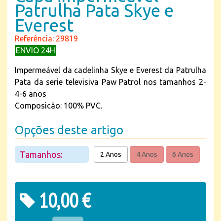
Patrulha Pata Skye e
Everest
Referência: 29819
ENVIO 24H
Impermeável da cadelinha Skye e Everest da Patrulha
Pata da serie televisiva Paw Patrol nos tamanhos 2-
4-6 anos
Composicão: 100% PVC.
Opções deste artigo
Tamanhos:
2 Anos
4 Anos
6 Anos
10,00 €