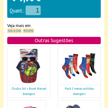
Quant.:
Veja mais em:
DIA A DIA
ROUPA
Outras Sugestões
Óculos Sol + Boné Marvel
Pack 3 meias sortidas
Avengers
Avengers