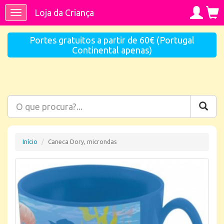
Loja da Criança
Toggle
navigation
Portes gratuitos a partir de 60€ (Portugal
Continental apenas)
Início
Caneca Dory, microndas