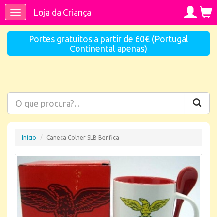
Loja da Criança
Toggle
navigation
Portes gratuitos a partir de 60€ (Portugal
Continental apenas)
Início
Caneca Colher SLB Benfica