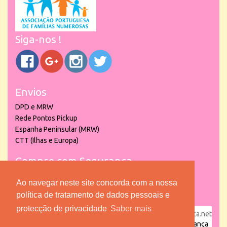
Siga-nos !
Envios
DPD e MRW
Rede Pontos Pickup
Espanha Peninsular (MRW)
CTT (Ilhas e Europa)
Compre com Segurança
Ao navegar neste site concorda com a nossa
política de tratamento de dados pessoais e
protecção de privacidade
Saber mais
powered by
puber!a
| © 2026 Copyright www.lojadacrianca.net
– Artigos de Festas, Escolares e Brinquedos |
Loja da Criança