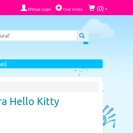
0
(
)
Efetuar Login
Criar Conta
as)
a Hello Kitty