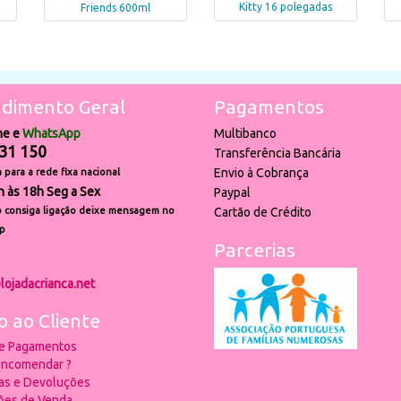
Kitty 16 polegadas
Friends 600ml
dimento Geral
Pagamentos
ne e
WhatsApp
Multibanco
31 150
Transferência Bancária
Envio à Cobrança
para a rede fixa nacional
h às 18h Seg a Sex
Paypal
 consiga ligação deixe mensagem no
Cartão de Crédito
p
Parcerias
lojadacrianca.net
o ao Cliente
 e Pagamentos
ncomendar ?
ias e Devoluções
ões de Venda