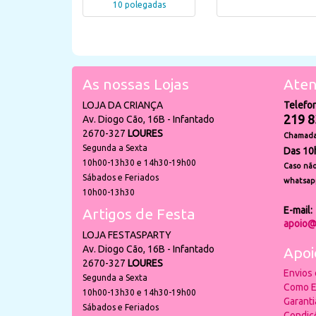
10 polegadas
As nossas Lojas
Aten
LOJA DA CRIANÇA
Telefo
219 8
Av. Diogo Cão, 16B - Infantado
2670-327
LOURES
Chamada 
Segunda a Sexta
Das 10
10h00-13h30 e 14h30-19h00
Caso não
Sábados e Feriados
whatsap
10h00-13h30
E-mail:
Artigos de Festa
apoio@
LOJA FESTASPARTY
Av. Diogo Cão, 16B - Infantado
Apoi
2670-327
LOURES
Envios
Segunda a Sexta
Como E
10h00-13h30 e 14h30-19h00
Garant
Sábados e Feriados
Condiç