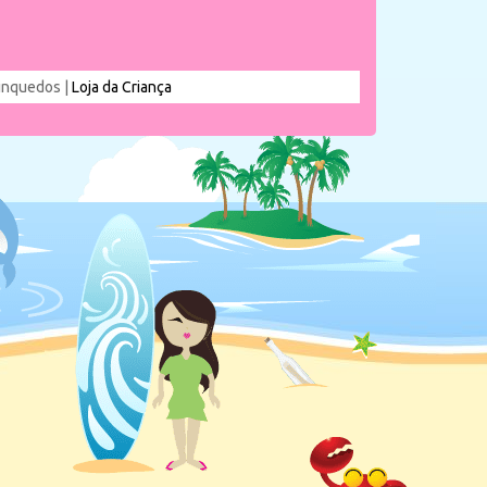
rinquedos |
Loja da Criança