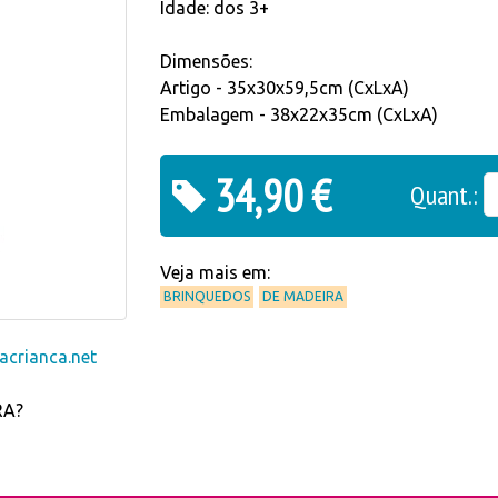
Idade: dos 3+
Dimensões:
Artigo - 35x30x59,5cm (CxLxA)
Embalagem - 38x22x35cm (CxLxA)
34,90 €
Quant.:
Veja mais em:
BRINQUEDOS
DE MADEIRA
crianca.net
RA?