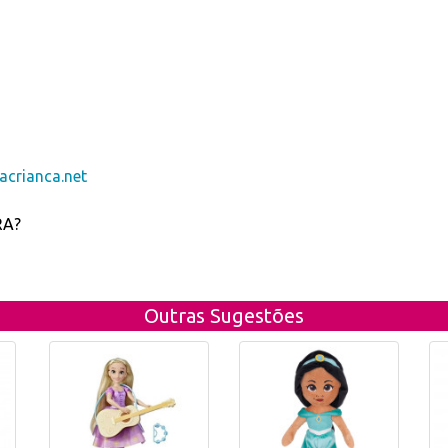
crianca.net
RA?
Outras Sugestões