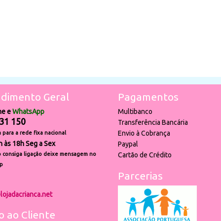
dimento Geral
Pagamentos
ne e
WhatsApp
Multibanco
31 150
Transferência Bancária
Envio à Cobrança
para a rede fixa nacional
h às 18h Seg a Sex
Paypal
 consiga ligação deixe mensagem no
Cartão de Crédito
p
Parcerias
lojadacrianca.net
o ao Cliente