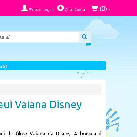
0
(
)
Efetuar Login
Criar Conta
as)
ui Vaiana Disney
ui do filme Vaiana da Disney. A boneca é