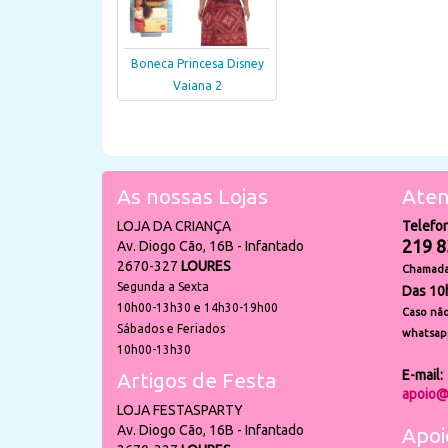
Boneca Princesa Disney
Vaiana 2
As nossas Lojas
Aten
LOJA DA CRIANÇA
Telefo
219 8
Av. Diogo Cão, 16B - Infantado
2670-327
LOURES
Chamada 
Segunda a Sexta
Das 10
10h00-13h30 e 14h30-19h00
Caso não
Sábados e Feriados
whatsap
10h00-13h30
E-mail:
Artigos de Festa
apoio@
LOJA FESTASPARTY
Av. Diogo Cão, 16B - Infantado
Apoi