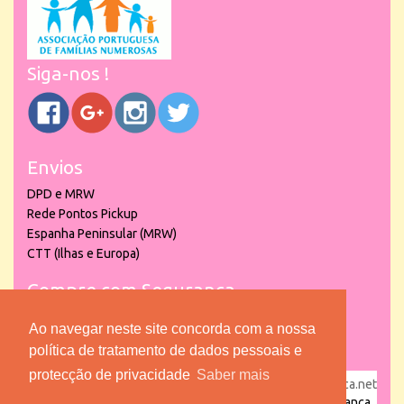
Siga-nos !
Envios
DPD e MRW
Rede Pontos Pickup
Espanha Peninsular (MRW)
CTT (Ilhas e Europa)
Compre com Segurança
Ao navegar neste site concorda com a nossa
política de tratamento de dados pessoais e
protecção de privacidade
Saber mais
powered by
puber!a
| © 2026 Copyright www.lojadacrianca.net
– Artigos de Festas, Escolares e Brinquedos |
Loja da Criança