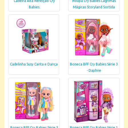
Cadeira Alta Refeição Cry
Roupa Cry Babies Lágrimas
Babies
Mágicas Storyland Sortida
Cadelinha Susy Canta e Dança
Boneca BFF Cry Babies Série 3
- Daphne
Boneca BFF Cry Babies Série 3
Boneca BFF Cry Babies Série 1