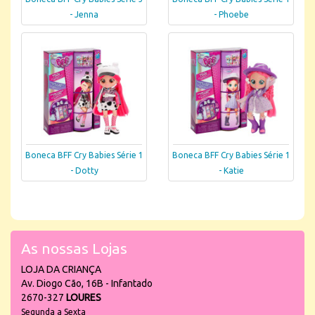
- Jenna
- Phoebe
Boneca BFF Cry Babies Série 1
Boneca BFF Cry Babies Série 1
- Dotty
- Katie
As nossas Lojas
LOJA DA CRIANÇA
Av. Diogo Cão, 16B - Infantado
2670-327
LOURES
Segunda a Sexta