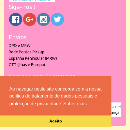
Siga-nos !
Envios
DPD e MRW
Rede Pontos Pickup
Espanha Peninsular (MRW)
CTT (Ilhas e Europa)
Compre com Segurança
Ao navegar neste site concorda com a nossa
política de tratamento de dados pessoais e
protecção de privacidade
Saber mais
powered by
puber!a
| © 2026 Copyright www.lojadacrianca.net
– Artigos de Festas, Escolares e Brinquedos |
Loja da Criança
Aceito