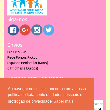
Siga-nos !
Envios
DPD e MRW
Rede Pontos Pickup
Espanha Peninsular (MRW)
CTT (Ilhas e Europa)
Compre com Segurança
Ao navegar neste site concorda com a nossa
política de tratamento de dados pessoais e
protecção de privacidade
Saber mais
powered by
puber!a
| © 2026 Copyright www.lojadacrianca.net
– Artigos de Festas, Escolares e Brinquedos |
Loja da Criança