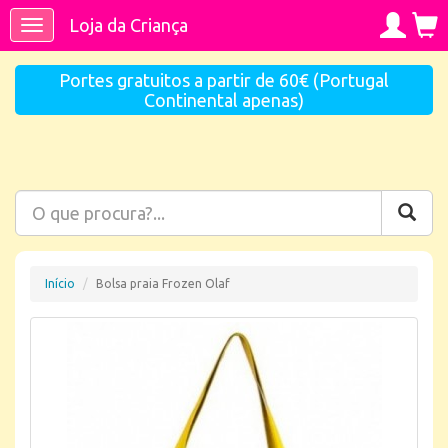
Loja da Criança
Toggle
navigation
Portes gratuitos a partir de 60€ (Portugal
Continental apenas)
Início
Bolsa praia Frozen Olaf