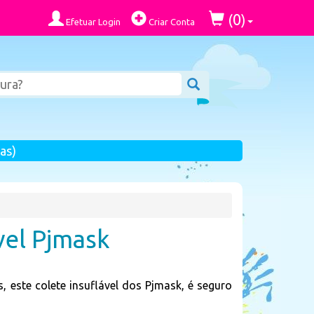
0
(
)
Efetuar Login
Criar Conta
as)
vel Pjmask
s, este colete insuflável dos Pjmask, é seguro