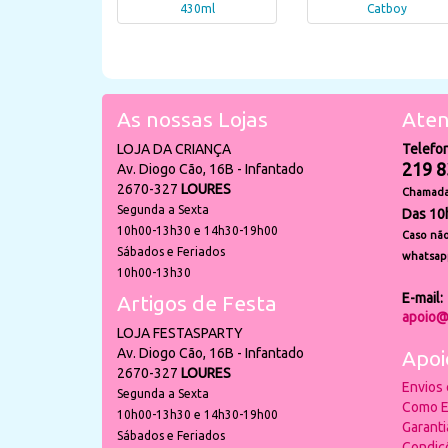
430ml
Catboy
As nossas Lojas
Aten
LOJA DA CRIANÇA
Telefo
219 8
Av. Diogo Cão, 16B - Infantado
2670-327
LOURES
Chamada 
Segunda a Sexta
Das 10
10h00-13h30 e 14h30-19h00
Caso não
Sábados e Feriados
whatsap
10h00-13h30
E-mail:
Artigos de Festa
apoio@
LOJA FESTASPARTY
Av. Diogo Cão, 16B - Infantado
Apoi
2670-327
LOURES
Envios
Segunda a Sexta
Como E
10h00-13h30 e 14h30-19h00
Garant
Sábados e Feriados
Condiç