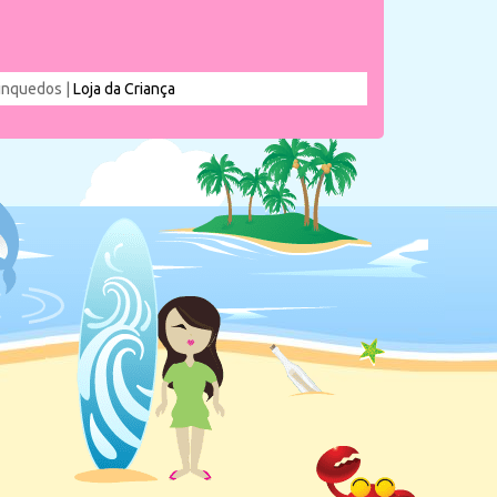
rinquedos |
Loja da Criança