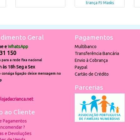
trança PJ Masks
dimento Geral
Pagamentos
ne e
WhatsApp
Multibanco
31 150
Transferência Bancária
Envio à Cobrança
para a rede fixa nacional
h às 18h Seg a Sex
Paypal
 consiga ligação deixe mensagem no
Cartão de Crédito
p
Parcerias
lojadacrianca.net
o ao Cliente
 e Pagamentos
ncomendar ?
ias e Devoluções
ões de Venda