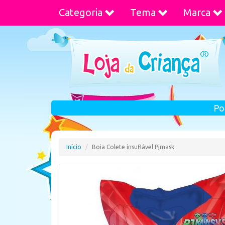
Categoria
Tema
Marca
Po
Início
Boia Colete insuflável Pjmask