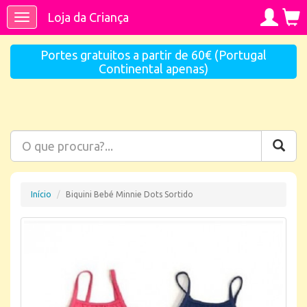
Loja da Criança
Toggle
navigation
Portes gratuitos a partir de 60€ (Portugal
Continental apenas)
Início
Biquini Bebé Minnie Dots Sortido