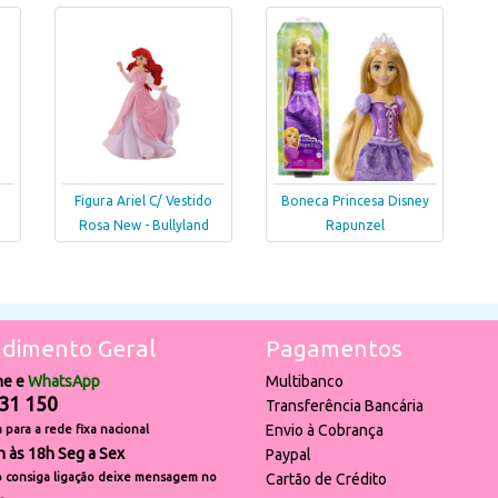
Figura Ariel C/ Vestido
Boneca Princesa Disney
Rosa New - Bullyland
Rapunzel
dimento Geral
Pagamentos
ne e
WhatsApp
Multibanco
31 150
Transferência Bancária
Envio à Cobrança
para a rede fixa nacional
h às 18h Seg a Sex
Paypal
 consiga ligação deixe mensagem no
Cartão de Crédito