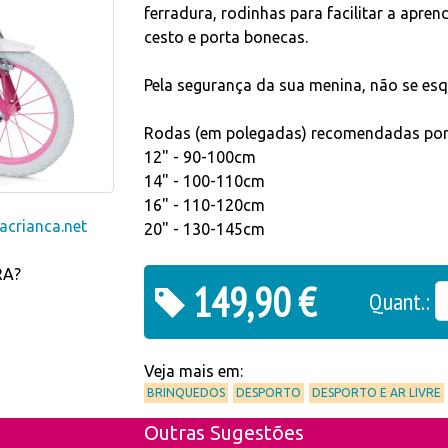
ferradura, rodinhas para facilitar a apre
cesto e porta bonecas.
Pela segurança da sua menina, não se es
Rodas (em polegadas) recomendadas por a
12" - 90-100cm
14" - 100-110cm
16" - 110-120cm
crianca.net
20" - 130-145cm
RA?
149,90 €
Quant.:
Veja mais em:
BRINQUEDOS
DESPORTO
DESPORTO E AR LIVRE
Outras Sugestões