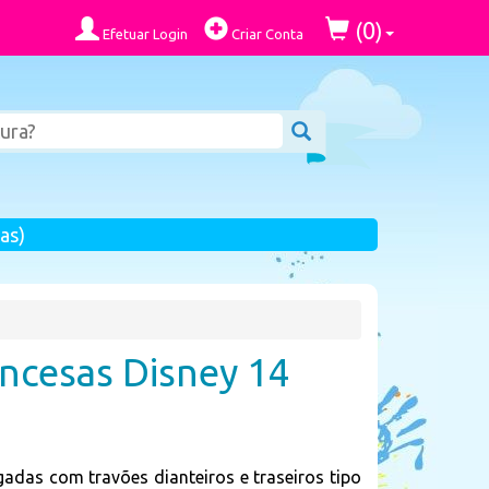
0
(
)
Efetuar Login
Criar Conta
as)
incesas Disney 14
gadas com travões dianteiros e traseiros tipo