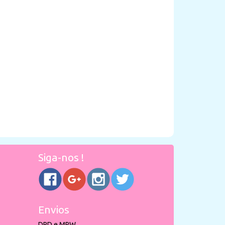
Siga-nos !
Envios
DPD e MRW