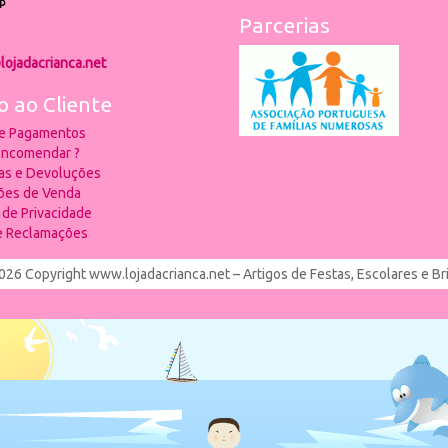
p
Parcerias
lojadacrianca.net
o ao Cliente
 e Pagamentos
ncomendar ?
ias e Devoluções
ões de Venda
a de Privacidade
de Reclamações
026 Copyright www.lojadacrianca.net – Artigos de Festas, Escolares e B