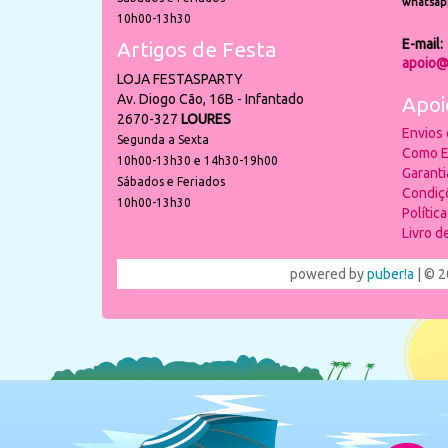
whatsap
10h00-13h30
E-mail:
Artigos de Festa
apoio@
LOJA FESTASPARTY
Av. Diogo Cão, 16B - Infantado
Apoi
2670-327
LOURES
Envios
Segunda a Sexta
Como E
10h00-13h30 e 14h30-19h00
Garant
Sábados e Feriados
Condiç
10h00-13h30
Polític
Livro 
powered by
puber!a
| © 2