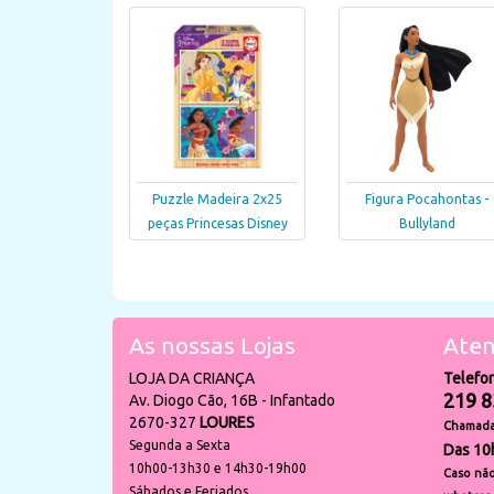
Puzzle Madeira 2x25
Figura Pocahontas -
peças Princesas Disney
Bullyland
As nossas Lojas
Aten
LOJA DA CRIANÇA
Telefo
219 8
Av. Diogo Cão, 16B - Infantado
2670-327
LOURES
Chamada 
Segunda a Sexta
Das 10
10h00-13h30 e 14h30-19h00
Caso não
Sábados e Feriados