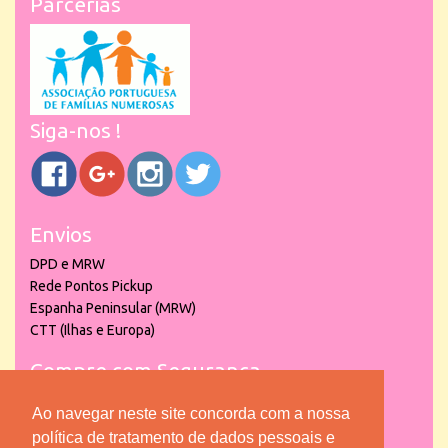
Parcerias
Siga-nos !
Envios
DPD e MRW
Rede Pontos Pickup
Espanha Peninsular (MRW)
CTT (Ilhas e Europa)
Compre com Segurança
Ao navegar neste site concorda com a nossa
política de tratamento de dados pessoais e