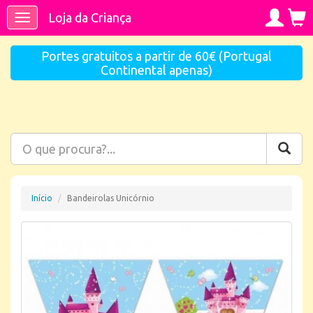
Loja da Criança
Toggle
navigation
Portes gratuitos a partir de 60€ (Portugal
Continental apenas)
Início
Bandeirolas Unicórnio