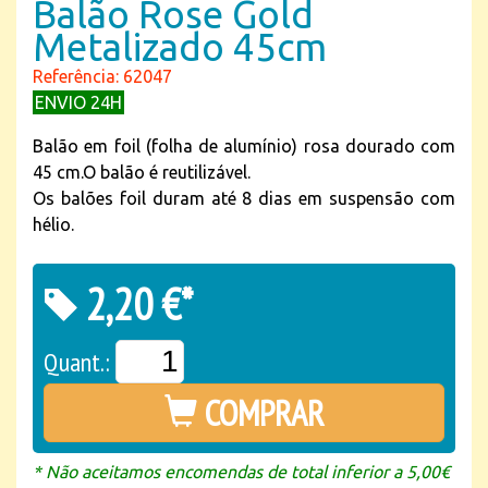
Balão Rose Gold
Metalizado 45cm
Referência: 62047
ENVIO 24H
Balão em foil (folha de alumínio) rosa dourado com
45 cm.O balão é reutilizável.
Os balões foil duram até 8 dias em suspensão com
hélio.
2,20 €*
Quant.:
COMPRAR
* Não aceitamos encomendas de total inferior a 5,00€